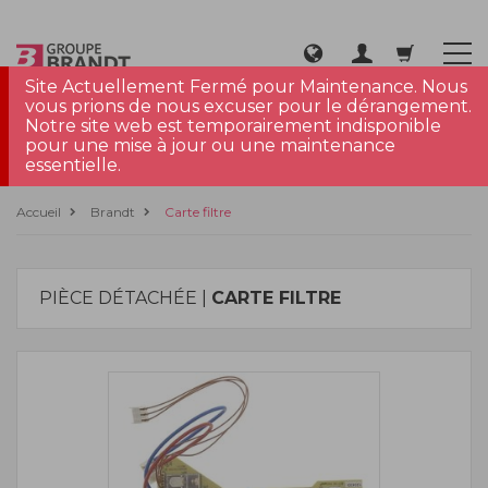
Site Actuellement Fermé pour Maintenance. Nous
vous prions de nous excuser pour le dérangement.
Notre site web est temporairement indisponible
pour une mise à jour ou une maintenance
essentielle.
Accueil
Brandt
Carte filtre
PIÈCE DÉTACHÉE |
CARTE FILTRE