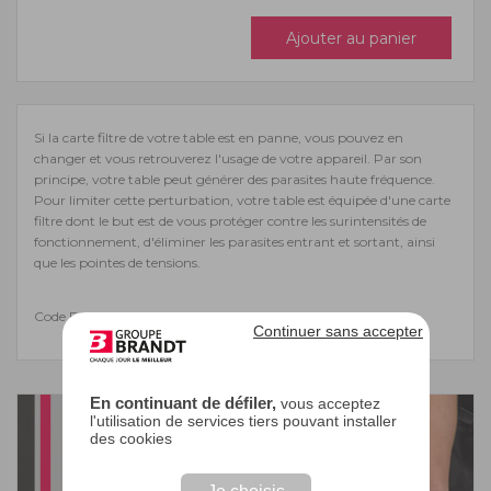
Ajouter au panier
Si la carte filtre de votre table est en panne, vous pouvez en
changer et vous retrouverez l'usage de votre appareil. Par son
principe, votre table peut générer des parasites haute fréquence.
Pour limiter cette perturbation, votre table est équipée d'une carte
filtre dont le but est de vous protéger contre les surintensités de
fonctionnement, d'éliminer les parasites entrant et sortant, ainsi
que les pointes de tensions.
Code EAN : 3251430553834
Continuer sans accepter
En continuant de défiler,
vous acceptez
l'utilisation de services tiers pouvant installer
des cookies
Je choisis