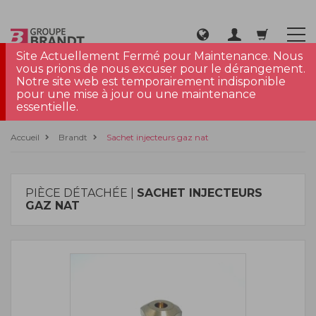
Site Actuellement Fermé pour Maintenance. Nous
vous prions de nous excuser pour le dérangement.
Notre site web est temporairement indisponible
pour une mise à jour ou une maintenance
essentielle.
Accueil
Brandt
Sachet injecteurs gaz nat
PIÈCE DÉTACHÉE |
SACHET INJECTEURS
GAZ NAT