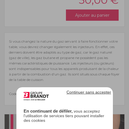
50,00
€
Ajouter au panier
Si vous changez la nature du gaz servant à faire fonctionner votre
table, vous devrez changer également les injecteurs. En effet, ces
derniers doivent être adaptés au type de gaz, car le gaz naturel
(gaz de ville), les gaz butane et propane ne possèdent pas les
mêmes caractéristiques de puissance. Les injecteurs (ou gicleurs)
sont indispensables pour tous les appareils produisant de la chaleur
à partir de la combustion d'un gaz. Ils sont situés sous chaque foyer
de la table de cuisson.
Continuer sans accepter
Code EAN : 3251430520416
En continuant de défiler,
vous acceptez
l'utilisation de services tiers pouvant installer
des cookies