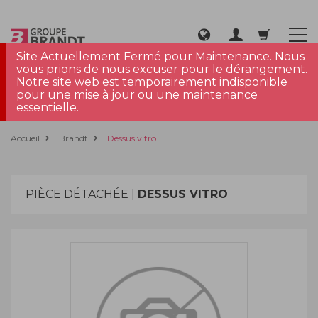
Site Actuellement Fermé pour Maintenance. Nous
vous prions de nous excuser pour le dérangement.
Notre site web est temporairement indisponible
pour une mise à jour ou une maintenance
essentielle.
Accueil
Brandt
Dessus vitro
PIÈCE DÉTACHÉE |
DESSUS VITRO