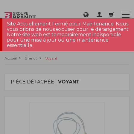
Site Actuellement Fermé pour Maintenance. Nous
vous prions de nous excuser pour le dérangement.
Notre site web est temporairement indisponible
pour une mise à jour ou une maintenance
essentielle.
Accueil
Brandt
Voyant
PIÈCE DÉTACHÉE |
VOYANT