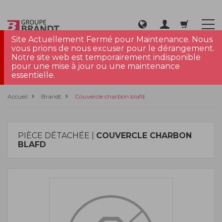
Site Actuellement Fermé pour Maintenance. Nous
vous prions de nous excuser pour le dérangement.
Notre site web est temporairement indisponible
pour une mise à jour ou une maintenance
essentielle.
Accueil
Brandt
Couvercle charbon blafd
PIÈCE DÉTACHÉE |
COUVERCLE CHARBON
BLAFD