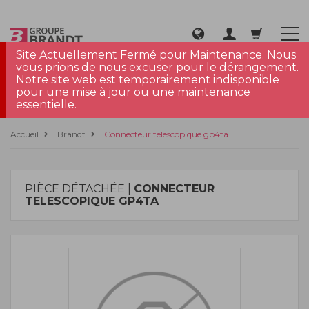
Site Actuellement Fermé pour Maintenance. Nous
vous prions de nous excuser pour le dérangement.
Notre site web est temporairement indisponible
pour une mise à jour ou une maintenance
essentielle.
Accueil
Brandt
Connecteur telescopique gp4ta
PIÈCE DÉTACHÉE |
CONNECTEUR
TELESCOPIQUE GP4TA