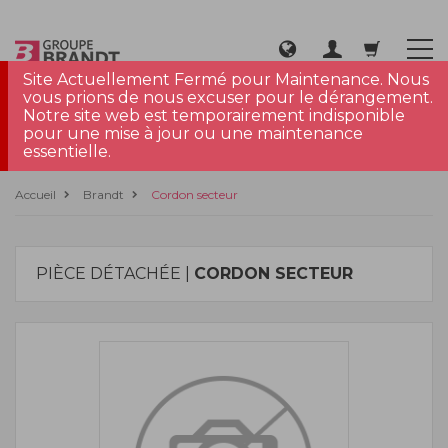
Site Actuellement Fermé pour Maintenance. Nous
vous prions de nous excuser pour le dérangement.
Notre site web est temporairement indisponible
pour une mise à jour ou une maintenance
essentielle.
Accueil
Brandt
Cordon secteur
PIÈCE DÉTACHÉE |
CORDON SECTEUR