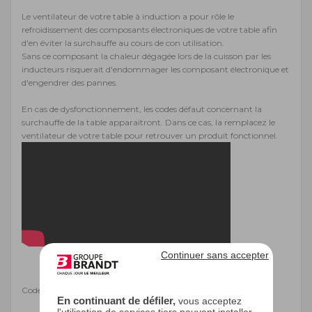
Le ventilateur de votre table à induction a pour rôle le
refroidissement des composants électroniques de votre table afin
d'en éviter la surchauffe au cours de con utilisation.
Sans ce composant la chaleur dégagée lors de la cuisson par les
inducteurs risquerait d'endommager les composant électronique et
d'engendrer des pannes.
En cas de dysfonctionnement, les codes défaut concernant la
surchauffe de la table apparaitront. Dans ce cas, la remplacez le
ventilateur de votre table pour retrouver un produit fonctionnel.
Continuer sans accepter
Code EAN : 3251431341942
En continuant de défiler,
vous acceptez
l'utilisation de services tiers pouvant installer