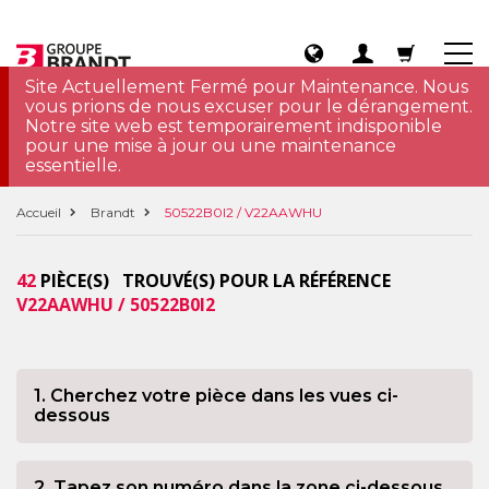
Site Actuellement Fermé pour Maintenance. Nous
vous prions de nous excuser pour le dérangement.
Notre site web est temporairement indisponible
pour une mise à jour ou une maintenance
essentielle.
Accueil
Brandt
50522B0I2 / V22AAWHU
42
PIÈCE(S) TROUVÉ(S) POUR LA RÉFÉRENCE
V22AAWHU / 50522B0I2
1. Cherchez votre pièce dans les vues ci-
dessous
2. Tapez son numéro dans la zone ci-dessous