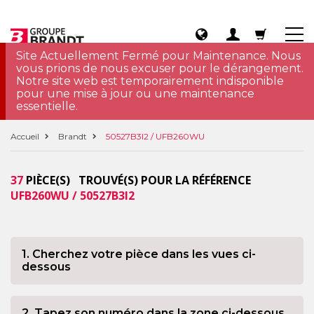
Site Actuellement Fermé pour Maintenance. Nous
vous prions de nous excuser pour le dérangement.
Notre site web est temporairement indisponible
pour une mise à jour ou une maintenance
essentielle.
Accueil
Brandt
50527B3I2 / UFB260WU
37
PIÈCE(S) TROUVÉ(S) POUR LA RÉFÉRENCE
UFB260WU / 50527B3I2
1. Cherchez votre pièce dans les vues ci-
dessous
2. Tapez son numéro dans la zone ci-dessous