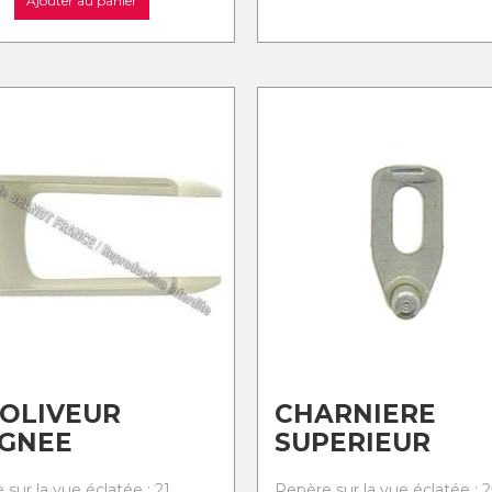
Ajouter au panier
OLIVEUR
CHARNIERE
IGNEE
SUPERIEUR
sur la vue éclatée : 21
Repère sur la vue éclatée : 2