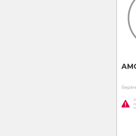
AM
Repère
P
c
n