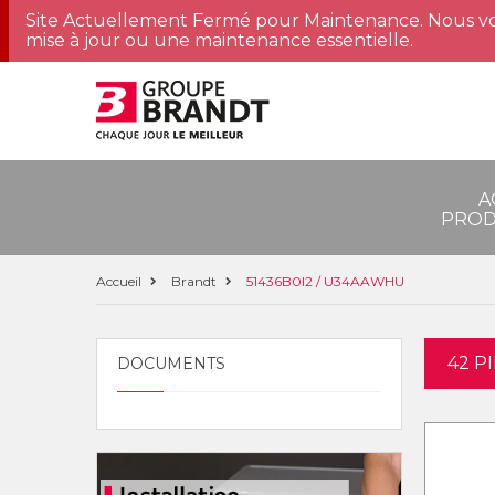
Site Actuellement Fermé pour Maintenance. Nous vo
mise à jour ou une maintenance essentielle.
A
PROD
Accueil
Brandt
51436B0I2 / U34AAWHU
42 P
DOCUMENTS