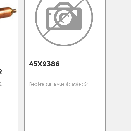
45X9386
R
2
Repère sur la vue éclatée : 54