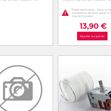
Pièce technique - Nous vou
conseillons de faire appel à 
nos techniciens
13,90
€
Ajouter au panier