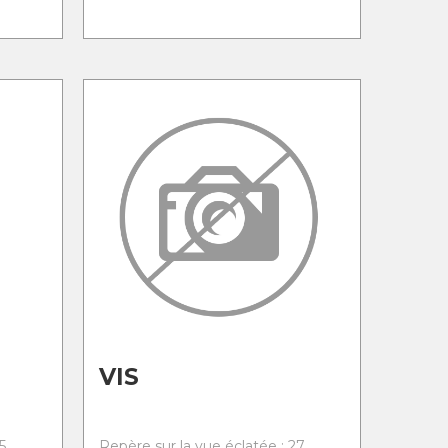
VIS
5
Repère sur la vue éclatée : 27