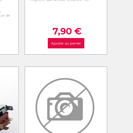
s
l'un de
7,90
€
Ajouter au panier