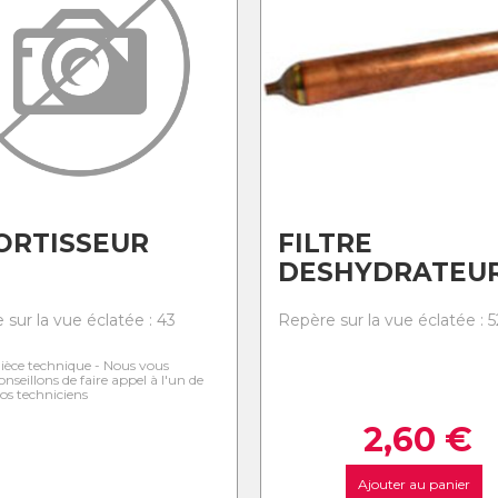
ORTISSEUR
FILTRE
DESHYDRATEU
 sur la vue éclatée : 43
Repère sur la vue éclatée : 5
ièce technique - Nous vous
onseillons de faire appel à l'un de
os techniciens
2,60
€
Ajouter au panier