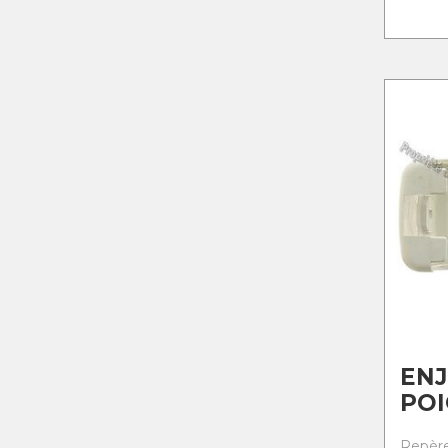
ENJ
PO
Repère 