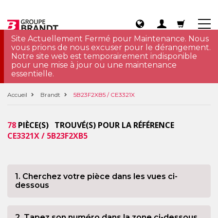
Site Actuellement Fermé pour Maintenance. Nous
vous prions de nous excuser pour le dérangement.
Notre site web est temporairement indisponible
pour une mise à jour ou une maintenance
essentielle.
Accueil
Brandt
5B23F2XB5 / CE3321X
78
PIÈCE(S) TROUVÉ(S) POUR LA RÉFÉRENCE
CE3321X / 5B23F2XB5
1. Cherchez votre pièce dans les vues ci-
dessous
2. Tapez son numéro dans la zone ci-dessous