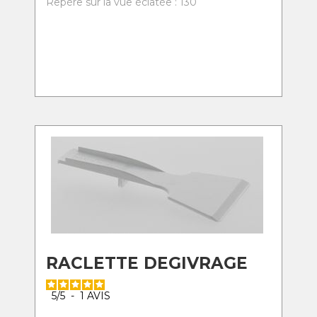
Repère sur la vue éclatée : 130
RACLETTE DEGIVRAGE
5
/
5
-
1
AVIS