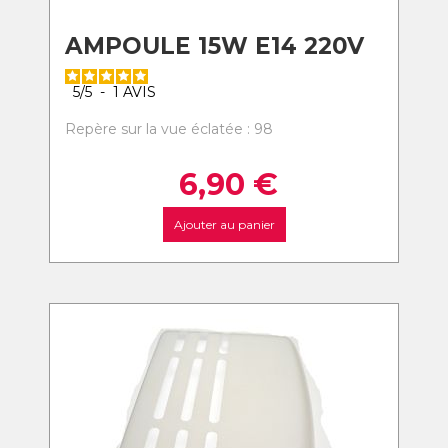
AMPOULE 15W E14 220V
5
/
5
-
1
AVIS
Repère sur la vue éclatée : 98
6,90
€
Ajouter au panier