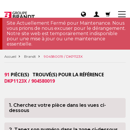
Site Actuellement Fermé pour Maintenance. Nous
vous prions de nous excuser pour le dérangement.
Notre site web est temporairement indisponible
pour une mise à jour ou une maintenance
essentielle.
Accueil
Brandt
904580019 / DKP1123X
91
PIÈCE(S) TROUVÉ(S) POUR LA RÉFÉRENCE
DKP1123X / 904580019
1. Cherchez votre pièce dans les vues ci-
dessous
2. Tapez son numéro dans la zone ci-dessous