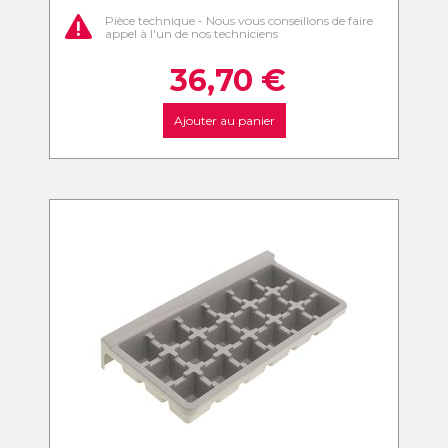
Pièce technique - Nous vous conseillons de faire
appel à l'un de nos techniciens
36,70
€
Ajouter au panier