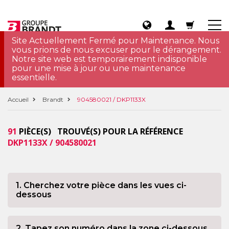
Site Actuellement Fermé pour Maintenance. Nous
vous prions de nous excuser pour le dérangement.
Notre site web est temporairement indisponible
pour une mise à jour ou une maintenance
essentielle.
Accueil
Brandt
904580021 / DKP1133X
91
PIÈCE(S) TROUVÉ(S) POUR LA RÉFÉRENCE
DKP1133X / 904580021
1. Cherchez votre pièce dans les vues ci-
dessous
2. Tapez son numéro dans la zone ci-dessous