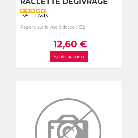
RACLETTE DEGIVRAGE
5
/
5
-
1
AVIS
Repère sur la vue éclatée : 132
12,60
€
Ajouter au panier