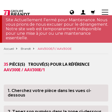
Site Actuellement Fermé pour Maintenance. Nous
vous prions de nous excuser pour le dérangement.
Notre site web est temporairement indisponible
pour une mise à jour ou une maintenance
essentielle.
Accueil
Brandt
AAV300E/1 / AAV300E
35
PIÈCE(S) TROUVÉ(S) POUR LA RÉFÉRENCE
AAV300E / AAV300E/1
1. Cherchez votre pièce dans les vues ci-
dessous
2. Tapez son numéro dans la zone ci-dessous