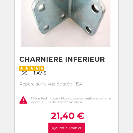
CHARNIERE INFERIEUR
5
/
5
-
1
AVIS
Repère sur la vue éclatée : 154
Pièce technique - Nous vous conseillons de faire
appel à l'un de nos techniciens
21,40
€
Ajouter au panier