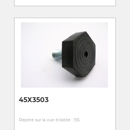
45X3503
Repère sur la vue éclatée : 155