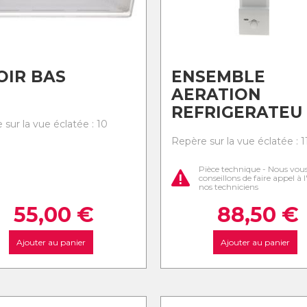
OIR BAS
ENSEMBLE
AERATION
REFRIGERATEU
sur la vue éclatée : 10
Repère sur la vue éclatée : 1
Pièce technique - Nous vou
conseillons de faire appel à 
nos techniciens
55,00
€
88,50
€
Ajouter au panier
Ajouter au panier