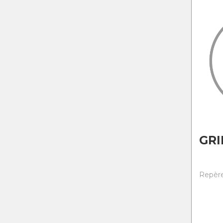
GRI
Repère 