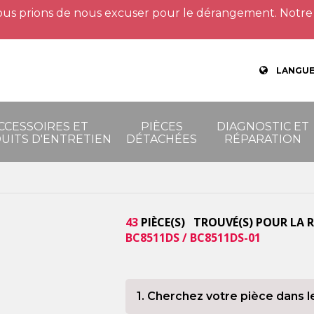
us prions de nous excuser pour le dérangement. Notre 
LANGUE
CCESSOIRES ET
PIÈCES
DIAGNOSTIC ET
UITS D'ENTRETIEN
DÉTACHÉES
RÉPARATION
43
PIÈCE(S) TROUVÉ(S) POUR LA 
BC8511DS / BC8511DS-01
1. Cherchez votre pièce dans l