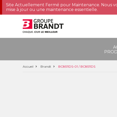
Site Actuellement Fermé pour Maintenance. Nous vo
mise à jour ou une maintenance essentielle.
A
PROD
Accueil
Brandt
BC8511DS-01 / BC8511DS