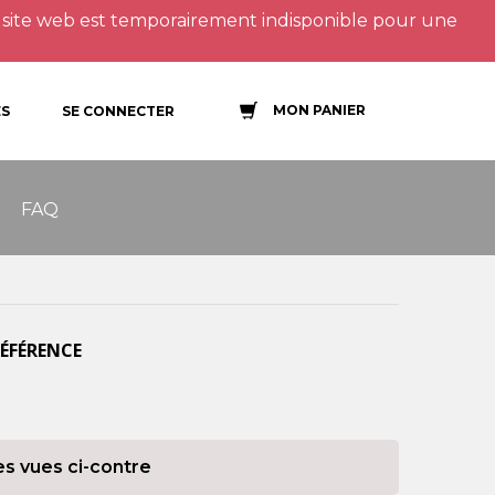
site web est temporairement indisponible pour une
MON PANIER
S
SE CONNECTER
FAQ
RÉFÉRENCE
es vues ci-contre