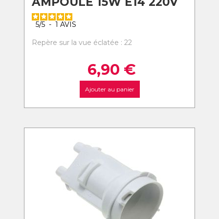
AMPOULE 15W E14 220V
5
/
5
-
1
AVIS
Repère sur la vue éclatée : 22
6,90
€
Ajouter au panier