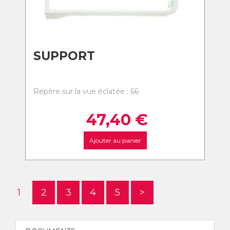
SUPPORT
Repère sur la vue éclatée : 66
47,40
€
Ajouter au panier
1
2
3
4
5
>