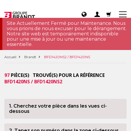
Site Actuellement Fermé pour Maintenance. Nous
vous prions de nous excuser pour le dérangement.
Notre site web est temporairement indisponible
pour une mise à jour ou une maintenance
essentielle.
Accueil
Brandt
BFD1420NS2 / BFD1420NS
97
PIÈCE(S) TROUVÉ(S) POUR LA RÉFÉRENCE
BFD1420NS / BFD1420NS2
1. Cherchez votre pièce dans les vues ci-
dessous
2. Tapez son numéro dans la zone ci-dessous