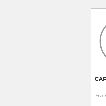
CA
Repère 