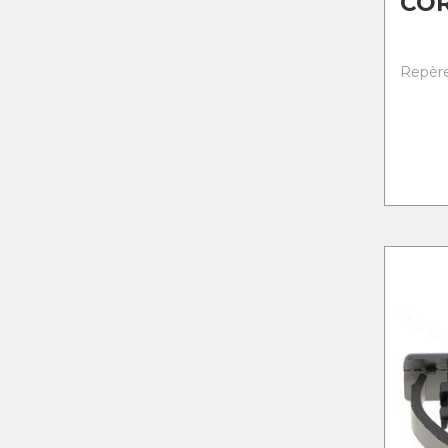
CO
Repère 