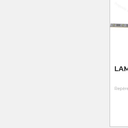
LA
Repère 