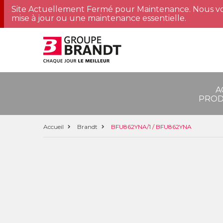
Site Actuellement Fermé pour Maintenance. Nous vo
mise à jour ou une maintenance essentielle.
A
PROD
Accueil
Brandt
BFU862YNA/1 / BFU862YNA