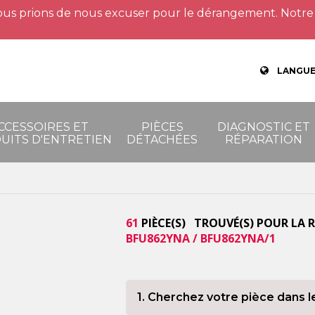
us prions de nous excuser pour le dérangement. Notre 
LANGUE
CCESSOIRES ET
PIÈCES
DIAGNOSTIC ET
UITS D'ENTRETIEN
DÉTACHÉES
RÉPARATION
61
PIÈCE(S) TROUVÉ(S) POUR LA 
BFU862YNA / BFU862YNA/1
1. Cherchez votre pièce dans l