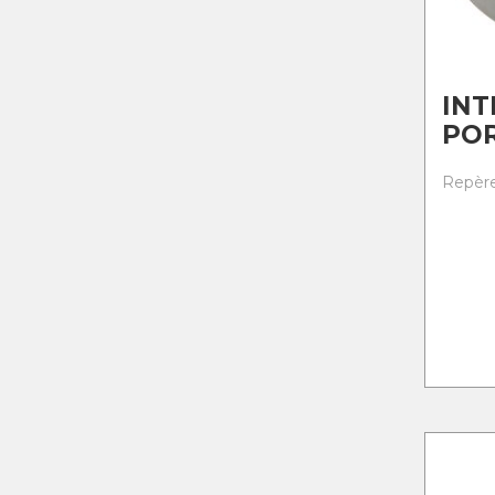
IN
PO
Repère 