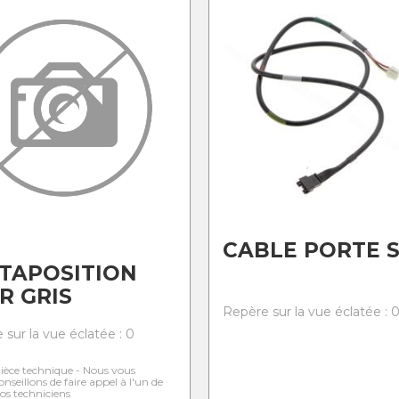
CABLE PORTE 
TAPOSITION
R GRIS
Repère sur la vue éclatée : 
 sur la vue éclatée : 0
ièce technique - Nous vous
onseillons de faire appel à l'un de
os techniciens