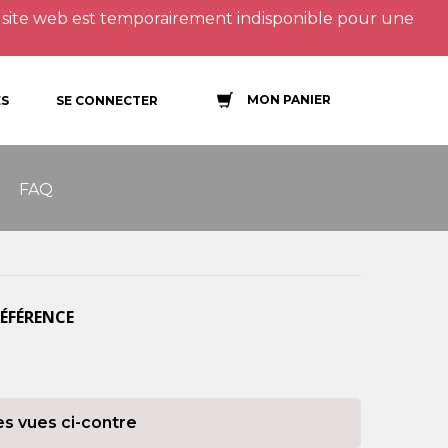
site web est temporairement indisponible pour une
MON PANIER
S
SE CONNECTER
FAQ
RÉFÉRENCE
es vues ci-contre