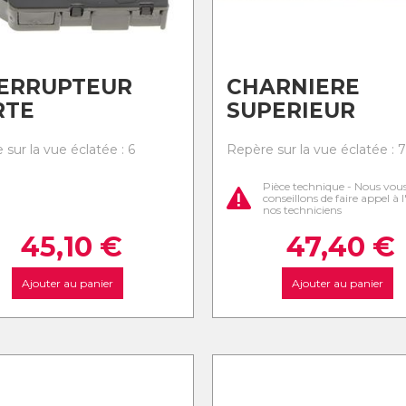
TERRUPTEUR
CHARNIERE
RTE
SUPERIEUR
sur la vue éclatée : 6
Repère sur la vue éclatée : 7
Pièce technique - Nous vou
conseillons de faire appel à 
nos techniciens
45,10
€
47,40
€
Ajouter au panier
Ajouter au panier