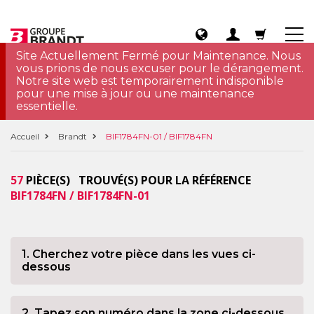
Site Actuellement Fermé pour Maintenance. Nous
vous prions de nous excuser pour le dérangement.
Notre site web est temporairement indisponible
pour une mise à jour ou une maintenance
essentielle.
Accueil
Brandt
BIF1784FN-01 / BIF1784FN
57
PIÈCE(S) TROUVÉ(S) POUR LA RÉFÉRENCE
BIF1784FN / BIF1784FN-01
1. Cherchez votre pièce dans les vues ci-
dessous
2. Tapez son numéro dans la zone ci-dessous