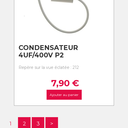
CONDENSATEUR
4UF/400V P2
Repère sur la vue éclatée : 212
7,90
€
Ajouter au panier
1
2
3
>