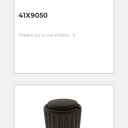
41X9050
Repère sur la vue éclatée : 4