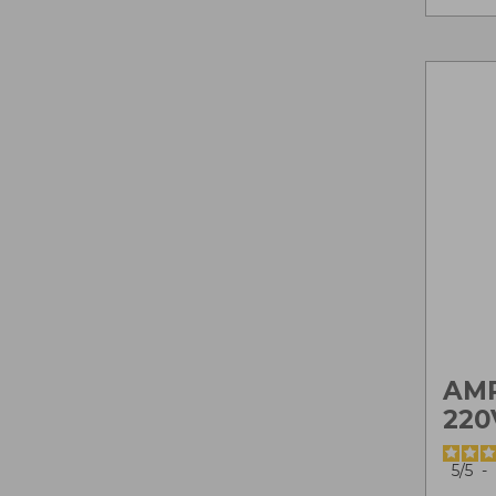
AMP
220
5
/
5
-