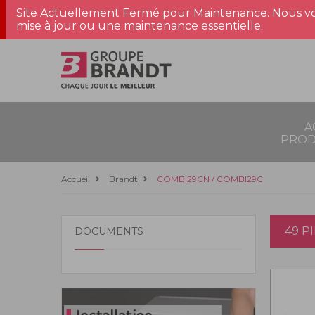
Site Actuellement Fermé pour Maintenance. Nous vo
mise à jour ou une maintenance essentielle.
A
PROD
Accueil
Brandt
COMBI29CN / COMBI29C
49 P
DOCUMENTS