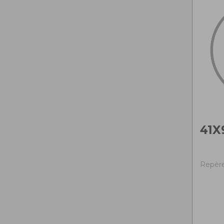
41X
Repère 