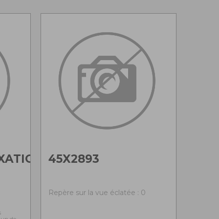
XATION
45X2893
0
Repère sur la vue éclatée : 0
s
l'un de