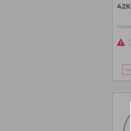
42K
Repère
P
v
Pr