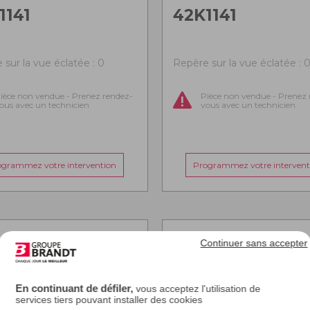
1141
42K1141
 sur la vue éclatée : 0
Repère sur la vue éclatée : 
ièce non vendue - Prenez rendez-
Pièce non vendue - Prenez 
ous avec un technicien
vous avec un technicien
ogrammez votre intervention
Programmez votre intervent
Continuer sans accepter
En continuant de défiler,
vous acceptez l'utilisation de
services tiers pouvant installer des cookies