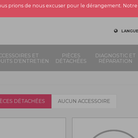
us prions de nous excuser pour le dérangement. Notre 
LANGUE
CCESSOIRES ET
PIÈCES
DIAGNOSTIC ET
UITS D'ENTRETIEN
DÉTACHÉES
RÉPARATION
IÈCES DÉTACHÉES
AUCUN ACCESSOIRE