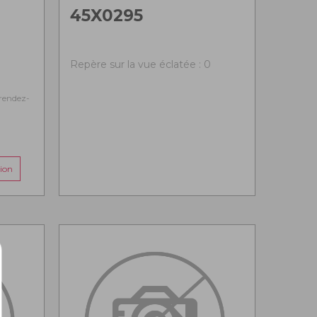
45X0295
0
Repère sur la vue éclatée : 0
rendez-
ion