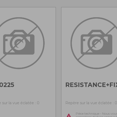
0225
RESISTANCE+FI
 sur la vue éclatée : 0
Repère sur la vue éclatée : 
Pièce technique - Nous vou
conseillons de faire appel à 