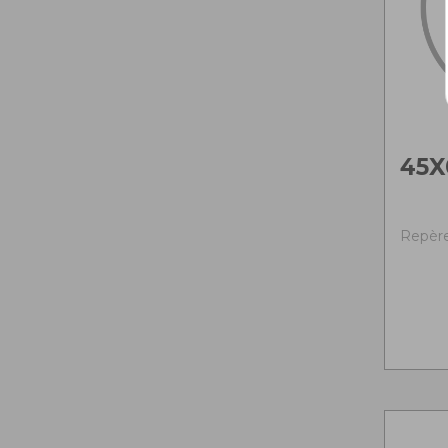
45X
Repère