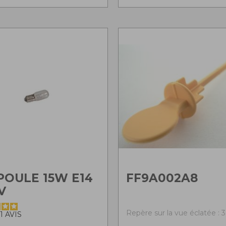
OULE 15W E14
FF9A002A8
V
Repère sur la vue éclatée : 3
1
AVIS