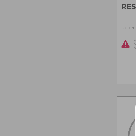
RES
Repère
P
c
n