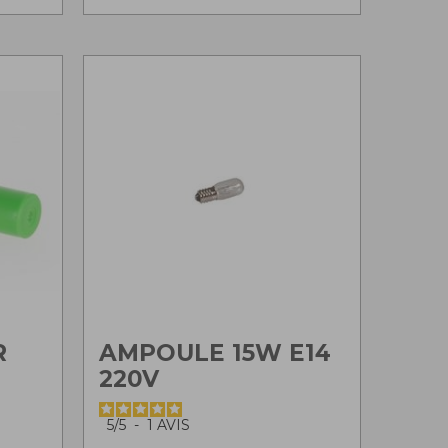
R
AMPOULE 15W E14
220V
5
/
5
-
1
AVIS