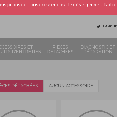
us prions de nous excuser pour le dérangement. Notre 
LANGUE
CCESSOIRES ET
PIÈCES
DIAGNOSTIC ET
UITS D'ENTRETIEN
DÉTACHÉES
RÉPARATION
IÈCES DÉTACHÉES
AUCUN ACCESSOIRE