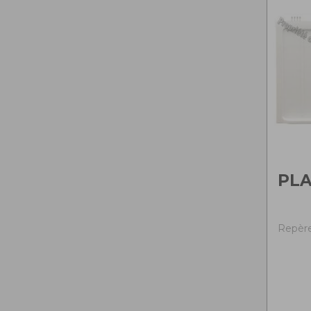
PL
Repère