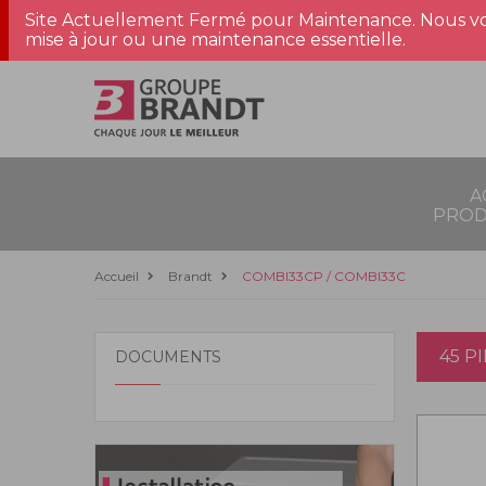
Site Actuellement Fermé pour Maintenance. Nous vo
mise à jour ou une maintenance essentielle.
A
PROD
Accueil
Brandt
COMBI33CP / COMBI33C
45 P
DOCUMENTS