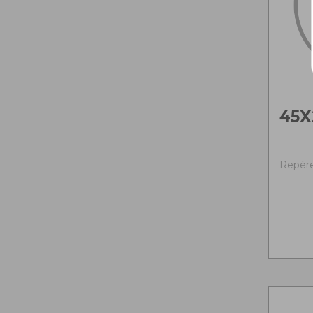
45X
Repère