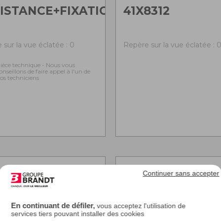
ISTANCE+FIXATION
41X8312
 sur la vue éclatée : 0
Repère sur la vue éclatée : 
ièce technique - Nous vous
onseillons de faire appel à l'un de
os techniciens
Continuer sans accepter
En continuant de défiler,
vous acceptez l'utilisation de
services tiers pouvant installer des cookies