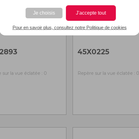
Je choisis
J'accepte tout
Pour en savoir plus, consultez notre Politique de cookies
2893
45X0225
 sur la vue éclatée : 0
Repère sur la vue éclatée : 