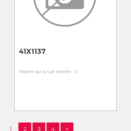
41X1137
Repère sur la vue éclatée : 0
1
2
3
4
>