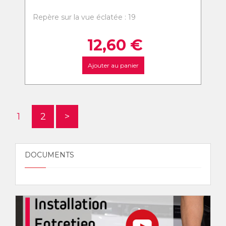
Repère sur la vue éclatée : 19
12,60
€
Ajouter au panier
1
2
>
DOCUMENTS