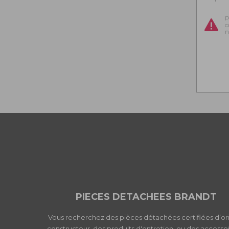
P
c
n
PIECES DETACHEES BRANDT
Vous recherchez des pièces détachées certifiées d’or
constructeur, des produits d'entretien, ou des accessoi