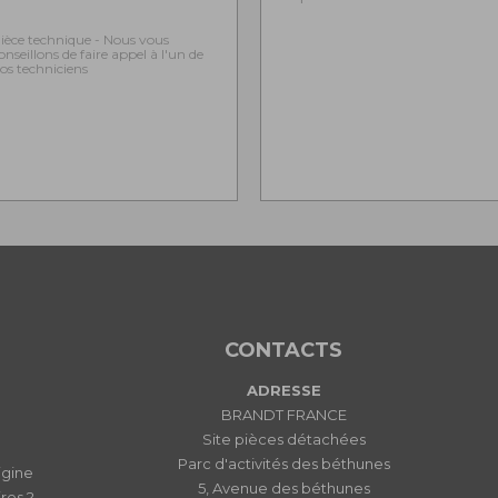
ièce technique - Nous vous
onseillons de faire appel à l'un de
os techniciens
CONTACTS
ADRESSE
BRANDT FRANCE
Site pièces détachées
Parc d'activités des béthunes
igine
5, Avenue des béthunes
res ?