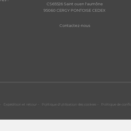
CS65526 Saint ouen l'aumône
95060 CERGY PONTOISE CEDEX
Contactez-nous
Expédition et retour
Politique d'utilisation des cookies
Politique de confi