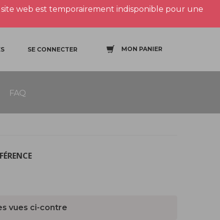
site web est temporairement indisponible pour une
MON PANIER
S
SE CONNECTER
FAQ
ÉFÉRENCE
es vues ci-contre