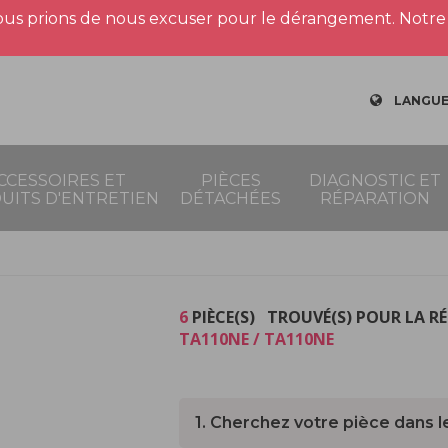
us prions de nous excuser pour le dérangement. Notre 
LANGUE
CCESSOIRES ET
PIÈCES
DIAGNOSTIC ET
UITS D'ENTRETIEN
DÉTACHÉES
RÉPARATION
6
PIÈCE(S) TROUVÉ(S) POUR LA R
TA110NE / TA110NE
1. Cherchez votre pièce dans l