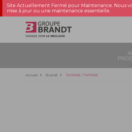
Site Actuellement Fermé pour Maintenance. Nous vo
mise à jour ou une maintenance essentielle.
A
PROD
Accueil
Brandt
TA110NE / TA110NE