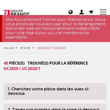
Site Actuellement Fermé pour Maintenance. Nous
vous prions de nous excuser pour le dérangement.
Notre site web est temporairement indisponible
pour une mise à jour ou une maintenance
essentielle.
Accueil
Brandt
UC2020/1 / UC2020
45
PIÈCE(S) TROUVÉ(S) POUR LA RÉFÉRENCE
UC2020 / UC2020/1
1. Cherchez votre pièce dans les vues ci-
dessous
2. Tapez son numéro dans la zone ci-dessous