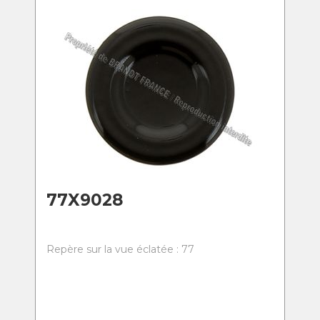
77X9028
Repère sur la vue éclatée : 77