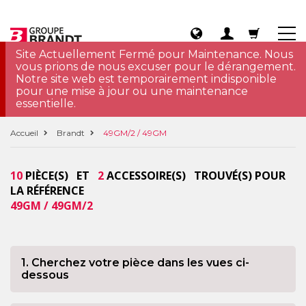
Site Actuellement Fermé pour Maintenance. Nous
vous prions de nous excuser pour le dérangement.
Notre site web est temporairement indisponible
pour une mise à jour ou une maintenance
essentielle.
Accueil
Brandt
49GM/2 / 49GM
10
PIÈCE(S) ET
2
ACCESSOIRE(S) TROUVÉ(S) POUR
LA RÉFÉRENCE
49GM / 49GM/2
1. Cherchez votre pièce dans les vues ci-
dessous