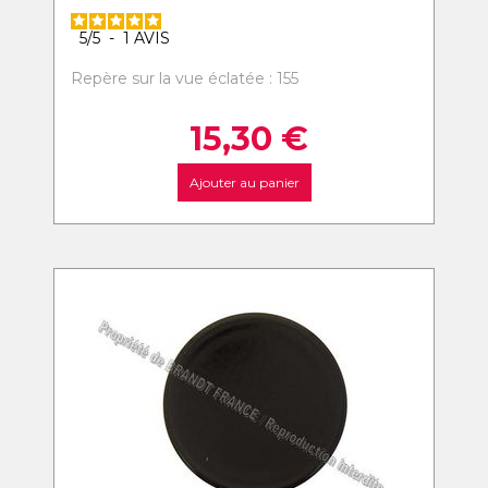
5
/
5
-
1
AVIS
Repère sur la vue éclatée : 155
15,30
€
Ajouter au panier