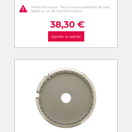
Pièce technique - Nous vous conseillons de faire
appel à l'un de nos techniciens
38,30
€
Ajouter au panier