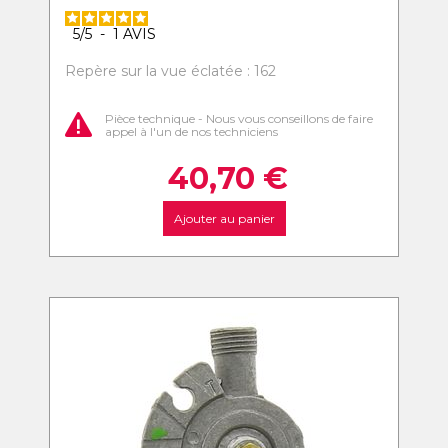
5
/
5
-
1
AVIS
Repère sur la vue éclatée : 162
Pièce technique - Nous vous conseillons de faire
appel à l'un de nos techniciens
40,70
€
Ajouter au panier