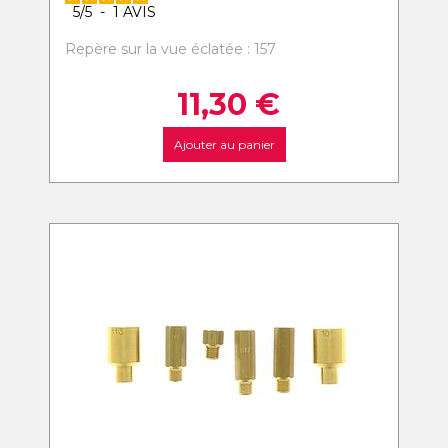
5
/
5
-
1
AVIS
Repère sur la vue éclatée : 157
11,30
€
Ajouter au panier