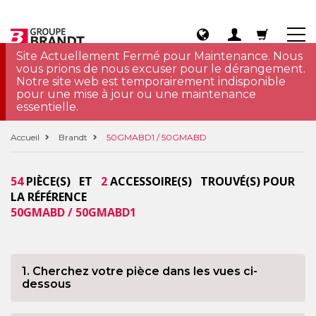
Site Actuellement Fermé pour Maintenance. Nous
vous prions de nous excuser pour le dérangement.
Notre site web est temporairement indisponible
pour une mise à jour ou une maintenance
essentielle.
Accueil
Brandt
50GMABD1 / 50GMABD
54
PIÈCE(S) ET
2
ACCESSOIRE(S) TROUVÉ(S) POUR
LA RÉFÉRENCE
50GMABD / 50GMABD1
1. Cherchez votre pièce dans les vues ci-
dessous