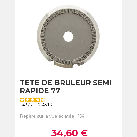
TETE DE BRULEUR SEMI
RAPIDE 77
4.5
/
5
-
2
AVIS
Repère sur la vue éclatée : 156
34,60
€