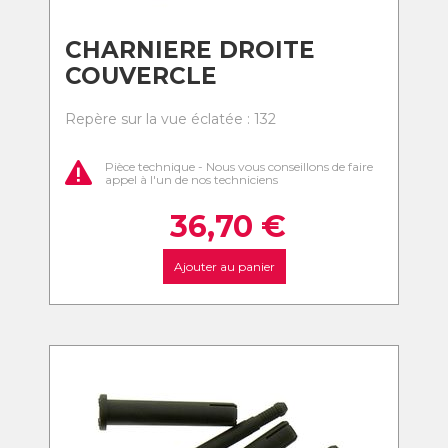
CHARNIERE DROITE
COUVERCLE
Repère sur la vue éclatée : 132
Pièce technique - Nous vous conseillons de faire
appel à l'un de nos techniciens
36,70
€
Ajouter au panier