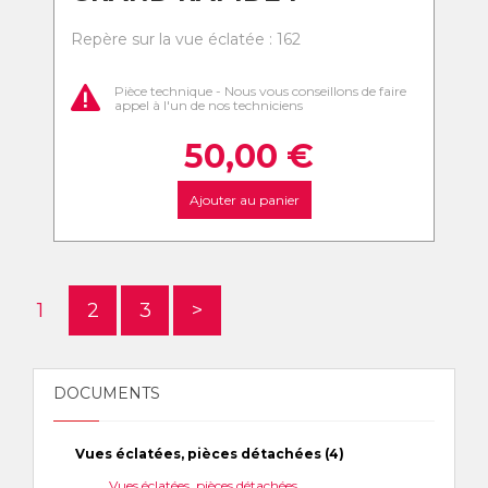
Repère sur la vue éclatée : 162
Pièce technique - Nous vous conseillons de faire
appel à l'un de nos techniciens
50,00
€
Ajouter au panier
1
2
3
>
DOCUMENTS
Vues éclatées, pièces détachées (4)
Vues éclatées, pièces détachées