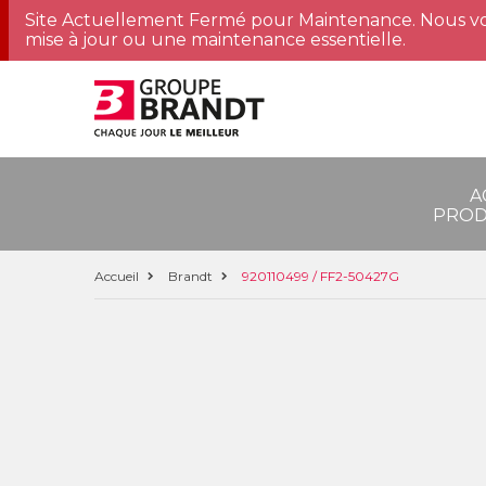
Site Actuellement Fermé pour Maintenance. Nous vo
mise à jour ou une maintenance essentielle.
A
PROD
Accueil
Brandt
920110499 / FF2-50427G