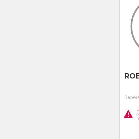
ROB
Repère
P
c
n