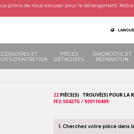
us prions de nous excuser pour le dérangement. Notre 
LANGUE
CCESSOIRES ET
PIÈCES
DIAGNOSTIC ET
UITS D'ENTRETIEN
DÉTACHÉES
RÉPARATION
22
PIÈCE(S) TROUVÉ(S) POUR LA 
FF2-50427G / 920110499
1. Cherchez votre pièce dans l