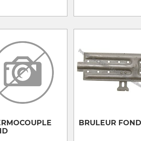
ERMOCOUPLE
BRULEUR FON
ND