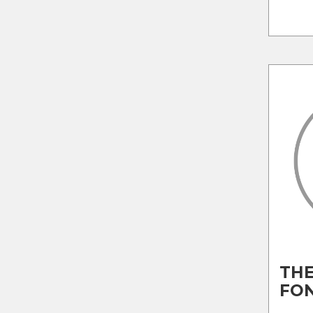
TH
FO