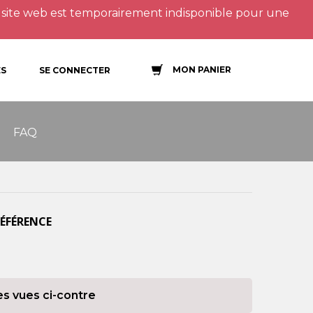
site web est temporairement indisponible pour une
MON PANIER
S
SE CONNECTER
FAQ
RÉFÉRENCE
es vues ci-contre