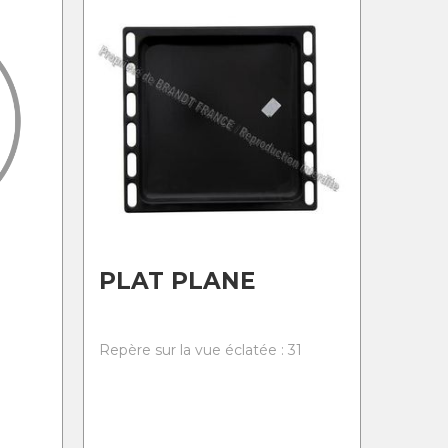
PLAT PLANE
8
Repère sur la vue éclatée : 31