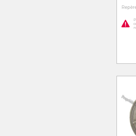
Repère 
P
c
n