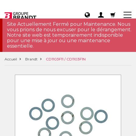
Site Actuellement Fermé pour Maintenance. Nous
vous prions de nous excuser pour le dérangement.
Notre site web est temporairement indisponible
pour une mise à jour ou une maintenance
essentielle.
Accueil
Brandt
CD1103F11 / CD1103F1N