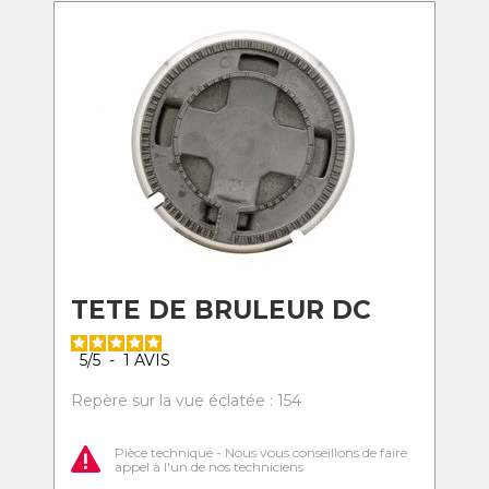
TETE DE BRULEUR DC
5
/
5
-
1
AVIS
Repère sur la vue éclatée : 154
Pièce technique - Nous vous conseillons de faire
appel à l'un de nos techniciens