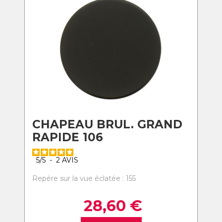
CHAPEAU BRUL. GRAND
RAPIDE 106
5
/
5
-
2
AVIS
Repère sur la vue éclatée : 155
28,60
€