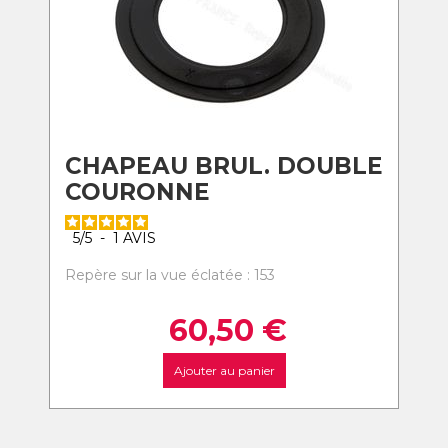
CHAPEAU BRUL. DOUBLE
COURONNE
5
/
5
-
1
AVIS
Repère sur la vue éclatée : 153
60,50
€
Ajouter au panier