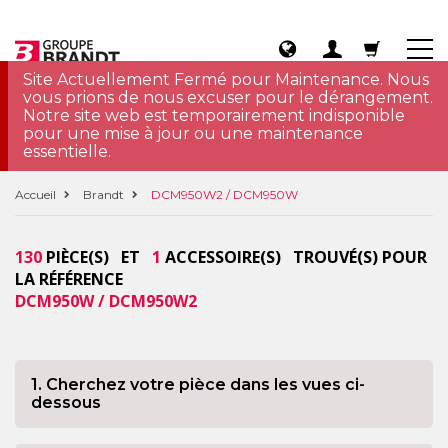
Site Actuellement Fermé pour Maintenance. Nous
vous prions de nous excuser pour le dérangement.
Notre site web est temporairement indisponible
pour une mise à jour ou une maintenance
essentielle.
Accueil
Brandt
DCM950W2 / DCM950W
130
PIÈCE(S) ET
1
ACCESSOIRE(S) TROUVÉ(S) POUR
LA RÉFÉRENCE
DCM950W / DCM950W2
1. Cherchez votre pièce dans les vues ci-
dessous