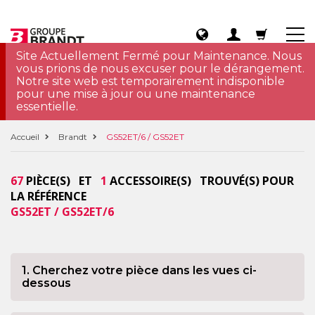
Site Actuellement Fermé pour Maintenance. Nous
vous prions de nous excuser pour le dérangement.
Notre site web est temporairement indisponible
pour une mise à jour ou une maintenance
essentielle.
Accueil
Brandt
GS52ET/6 / GS52ET
67
PIÈCE(S) ET
1
ACCESSOIRE(S) TROUVÉ(S) POUR
LA RÉFÉRENCE
GS52ET / GS52ET/6
1. Cherchez votre pièce dans les vues ci-
dessous