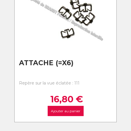
ATTACHE (=X6)
Repère sur la vue éclatée : 111
16,80
€
Ajouter au panier