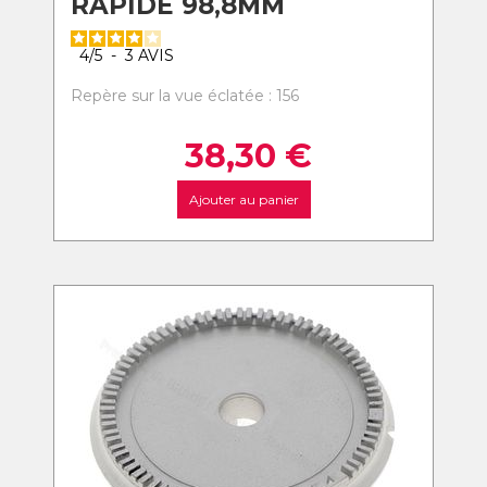
RAPIDE 98,8MM
4
/
5
-
3
AVIS
Repère sur la vue éclatée : 156
38,30
€
Ajouter au panier