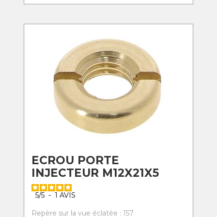
ECROU PORTE
INJECTEUR M12X21X5
5
/
5
-
1
AVIS
Repère sur la vue éclatée : 157