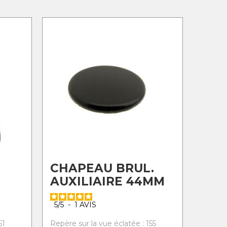
CHAPEAU BRUL.
AUXILIAIRE 44MM
5
/
5
-
1
AVIS
51
Repère sur la vue éclatée : 155