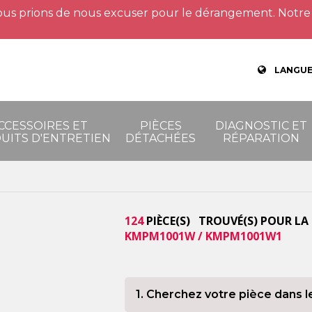
us prions de nous excuser pour le dérangement. Notre 
LANGUE
CCESSOIRES ET
PIÈCES
DIAGNOSTIC ET
UITS D'ENTRETIEN
DÉTACHÉES
RÉPARATION
124
PIÈCE(S) TROUVÉ(S) POUR LA
KMPM1001W / KMPM1001W1
1. Cherchez votre pièce dans l