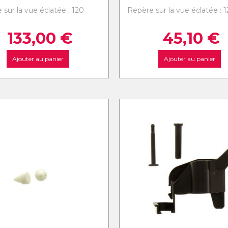
 sur la vue éclatée : 120
Repère sur la vue éclatée : 1
133,00
€
45,10
€
Ajouter au panier
Ajouter au panier