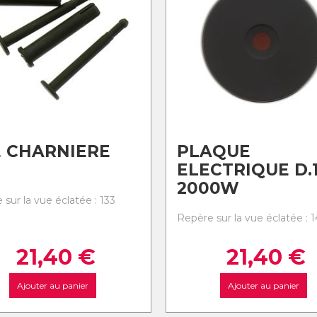
 CHARNIERE
PLAQUE
ELECTRIQUE D.
2000W
sur la vue éclatée : 133
Repère sur la vue éclatée : 
21,40
€
21,40
€
Ajouter au panier
Ajouter au panier