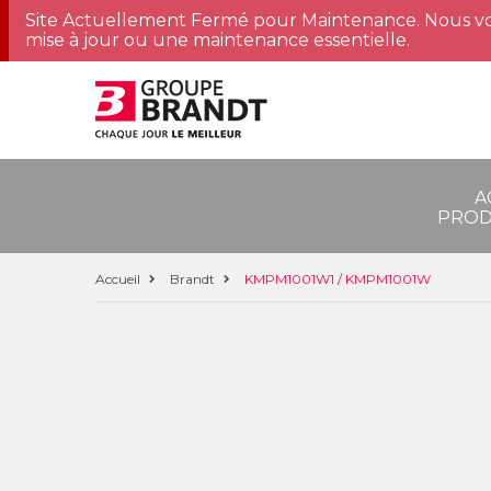
Site Actuellement Fermé pour Maintenance. Nous vo
mise à jour ou une maintenance essentielle.
A
PROD
Accueil
Brandt
KMPM1001W1 / KMPM1001W