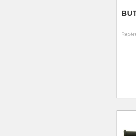
BU
Repère 