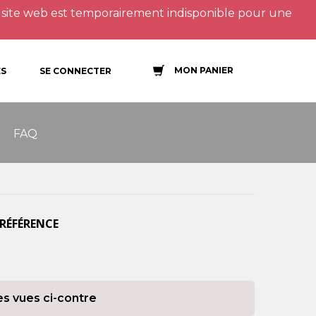
site web est temporairement indisponible pour une
MON PANIER
S
SE CONNECTER
FAQ
 RÉFÉRENCE
es vues ci-contre