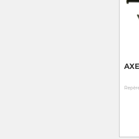
AXE
Repère 