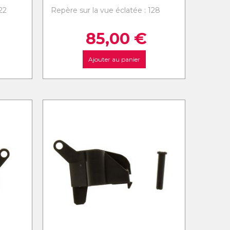
22
Repère sur la vue éclatée : 128
85,00
€
Ajouter au panier