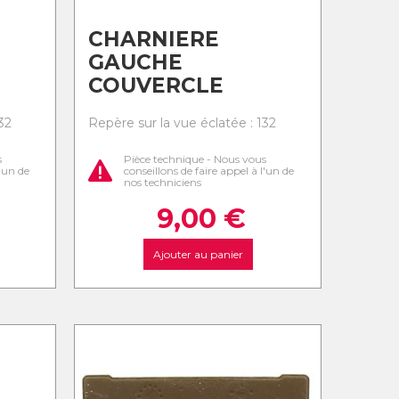
CHARNIERE
GAUCHE
COUVERCLE
32
Repère sur la vue éclatée : 132
s
Pièce technique - Nous vous
l'un de
conseillons de faire appel à l'un de
nos techniciens
9,00
€
Ajouter au panier