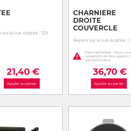
TEE
CHARNIERE
DROITE
COUVERCLE
sur la vue éclatée : 129
Repère sur la vue éclatée : 1
Pièce technique - Nous vou
conseillons de faire appel à 
nos techniciens
21,40
€
36,70
€
Ajouter au panier
Ajouter au panier