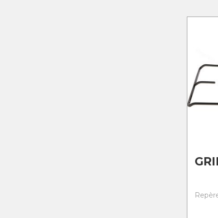
GRI
Repère 