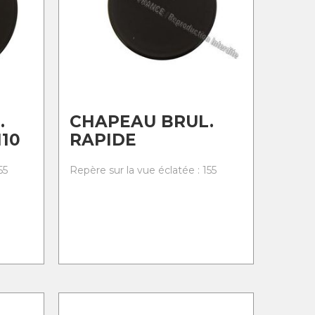
.
CHAPEAU BRUL.
110
RAPIDE
55
Repère sur la vue éclatée : 155