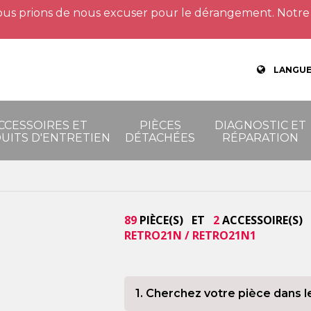
us prions de nous excuser pour le dérangement. Notre 
LANGUE
CCESSOIRES ET
PIÈCES
DIAGNOSTIC ET
UITS D'ENTRETIEN
DÉTACHÉES
RÉPARATION
89
PIÈCE(S) ET
2
ACCESSOIRE(S) 
RETRO21N / RETRO21N1
1. Cherchez votre pièce dans l