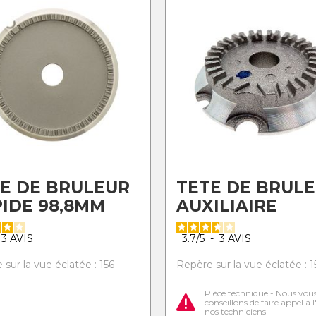
E DE BRULEUR
TETE DE BRUL
IDE 98,8MM
AUXILIAIRE
3
AVIS
3.7
/
5
-
3
AVIS
sur la vue éclatée : 156
Repère sur la vue éclatée : 1
Pièce technique - Nous vou
conseillons de faire appel à 
nos techniciens