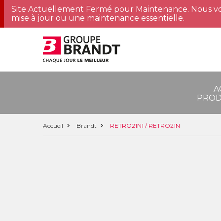
Site Actuellement Fermé pour Maintenance. Nous vo
mise à jour ou une maintenance essentielle.
A
PROD
Accueil
Brandt
RETRO21N1 / RETRO21N