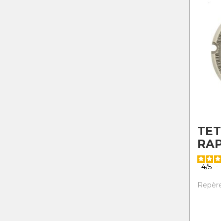
TET
RAP
4
/
5
-
Repère 