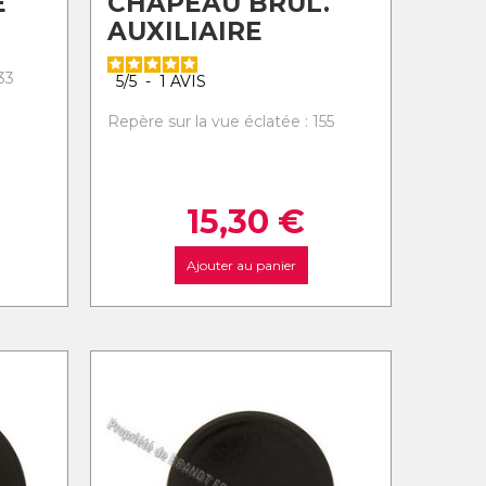
E
CHAPEAU BRUL.
AUXILIAIRE
33
5
/
5
-
1
AVIS
Repère sur la vue éclatée : 155
15,30
€
Ajouter au panier