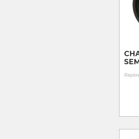
CHA
SEM
Repère 