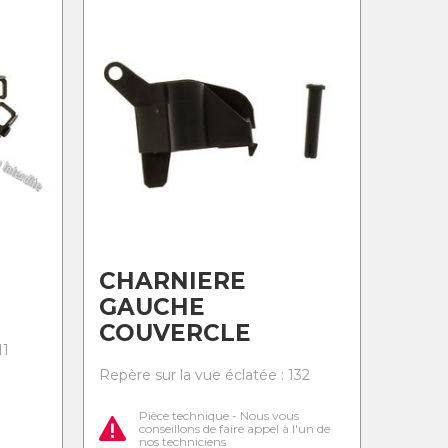
CHARNIERE
GAUCHE
COUVERCLE
11
Repère sur la vue éclatée : 132
Pièce technique - Nous vous
conseillons de faire appel à l'un de
nos techniciens