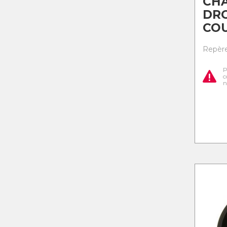
CH
DRO
CO
Repère 
P
c
n