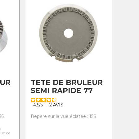
EUR
TETE DE BRULEUR
SEMI RAPIDE 77
4.5
/
5
-
2
AVIS
56
Repère sur la vue éclatée : 156
s
l'un de