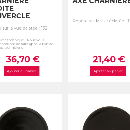
ARNIERE
AXE CHARNIER
ITE
UVERCLE
Repère sur la vue éclatée : 1
sur la vue éclatée : 132
ièce technique - Nous vous
onseillons de faire appel à l'un de
os techniciens
36,70
€
21,40
€
Ajouter au panier
Ajouter au panier