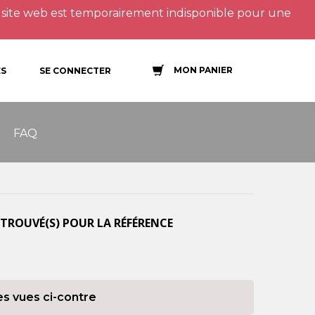
site web est temporairement indisponible pour une
MON PANIER
S
SE CONNECTER
FAQ
TROUVÉ(S) POUR LA RÉFÉRENCE
es vues ci-contre