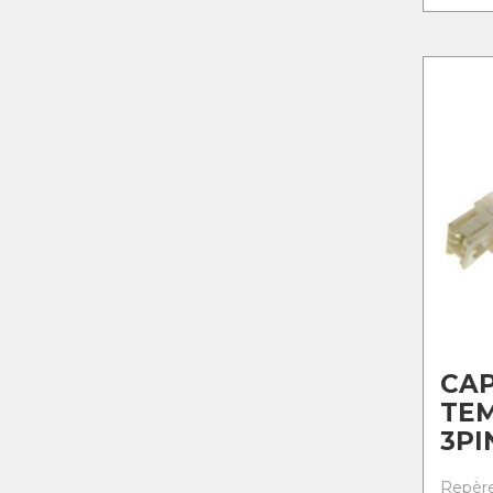
CA
TE
3PI
Repère