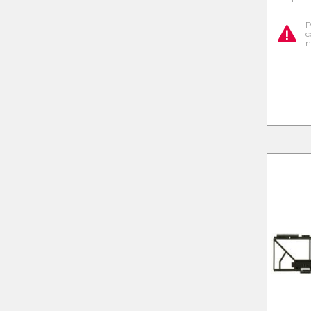
P
c
n