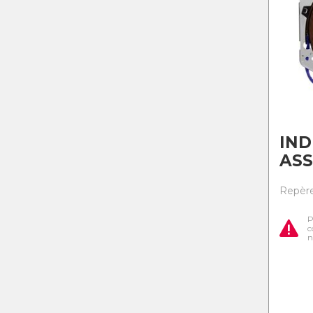
IN
AS
Repère
P
c
n