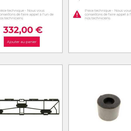
ièce technique - Nous vous
Pièce technique - Nous vou
onseillons de faire appel à l'un de
conseillons de faire appel à 
os techniciens
nos techniciens
332,00
€
Ajouter au panier