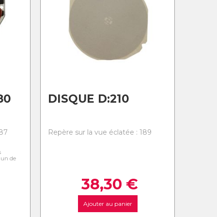
80
DISQUE D:210
187
Repère sur la vue éclatée : 189
s
l'un de
38,30
€
Ajouter au panier