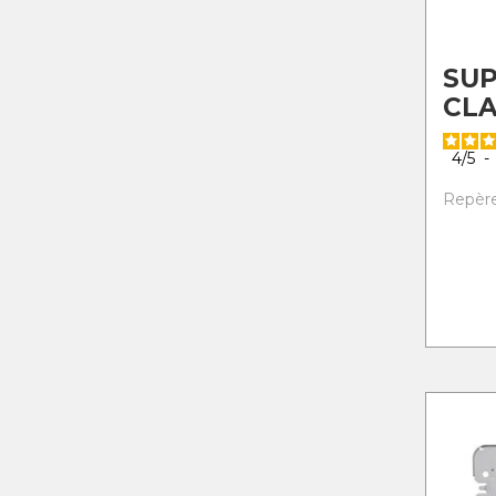
SU
CLA
4
/
5
-
Repère 