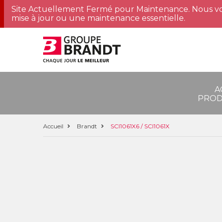
Site Actuellement Fermé pour Maintenance. Nous vo
mise à jour ou une maintenance essentielle.
A
PROD
Accueil
Brandt
SCI1061X6 / SCI1061X