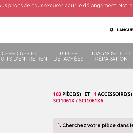
us prions de nous excuser pour le dérangement. Notre 
LANGUE
CCESSOIRES ET
PIÈCES
DIAGNOSTIC ET
UITS D'ENTRETIEN
DÉTACHÉES
RÉPARATION
103
PIÈCE(S) ET
1
ACCESSOIRE(S)
SCI1061X / SCI1061X6
1. Cherchez votre pièce dans l