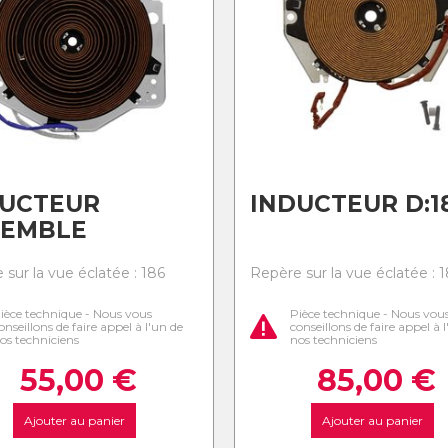
DUCTEUR
INDUCTEUR D:1
SEMBLE
 sur la vue éclatée : 186
Repère sur la vue éclatée : 
ièce technique - Nous vous
Pièce technique - Nous vou
onseillons de faire appel à l'un de
conseillons de faire appel à 
os techniciens
nos techniciens
55,00
€
85,00
€
Ajouter au panier
Ajouter au panier