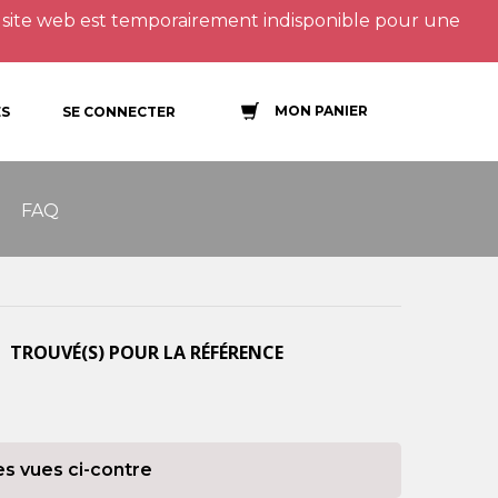
site web est temporairement indisponible pour une
MON PANIER
S
SE CONNECTER
FAQ
 TROUVÉ(S) POUR LA RÉFÉRENCE
es vues ci-contre