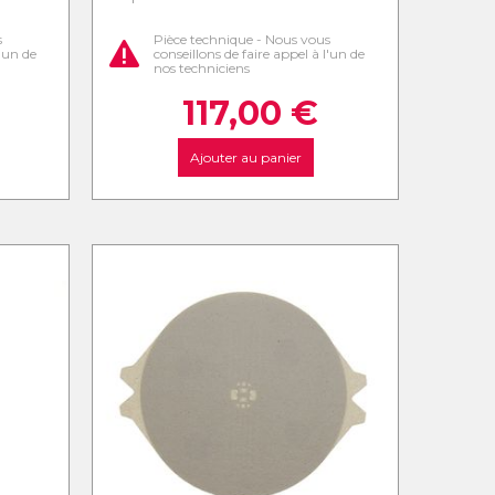
s
Pièce technique - Nous vous
l'un de
conseillons de faire appel à l'un de
nos techniciens
117,00
€
Ajouter au panier