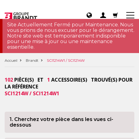
Site Actuellement Fermé pour Maintenance. Nous
vous prions de nous excuser pour le dérangement.
Notre site web est temporairement indisponible
pour une mise à jour ou une maintenance
essentielle.
Accueil
Brandt
SCI1214W1 / SCI1214W
102
PIÈCE(S) ET
1
ACCESSOIRE(S) TROUVÉ(S) POUR
LA RÉFÉRENCE
SCI1214W / SCI1214W1
1. Cherchez votre pièce dans les vues ci-
dessous