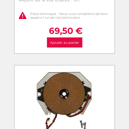
Repère sur la vue éclatée : 187
Pièce technique - Nous vous conseillons de faire
appel à l'un de nos techniciens
69,50
€
Ajouter au panier