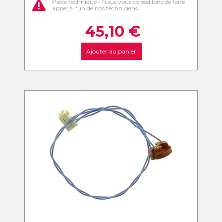
Pièce technique - Nous vous conseillons de faire
appel à l'un de nos techniciens
45,10
€
Ajouter au panier