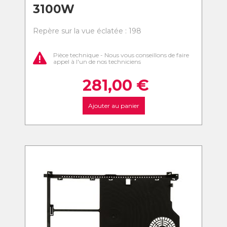
3100W
Repère sur la vue éclatée : 198
Pièce technique - Nous vous conseillons de faire
appel à l'un de nos techniciens
281,00
€
Ajouter au panier