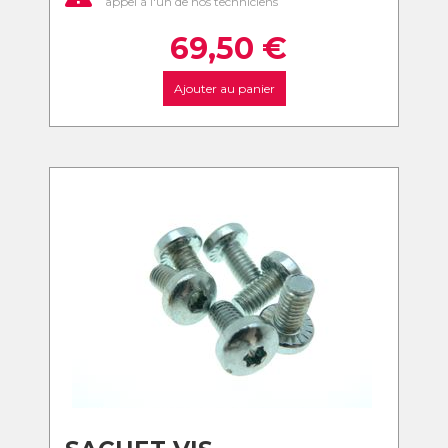
appel à l'un de nos techniciens
69,50
€
Ajouter au panier