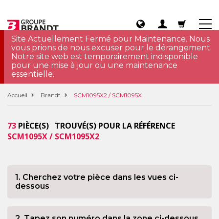
Site Actuellement Fermé pour Maintenance. Nous
vous prions de nous excuser pour le dérangement.
Notre site web est temporairement indisponible
pour une mise à jour ou une maintenance
essentielle.
Accueil
Brandt
SCM1095X2 / SCM1095X
73
PIÈCE(S) TROUVÉ(S) POUR LA RÉFÉRENCE
SCM1095X / SCM1095X2
1. Cherchez votre pièce dans les vues ci-
dessous
2. Tapez son numéro dans la zone ci-dessous