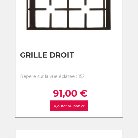
GRILLE DROIT
Repère sur la vue éclatée : 152
91,00
€
Ajouter au panier