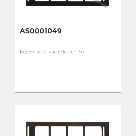
AS0001049
Repère sur la vue éclatée : 150