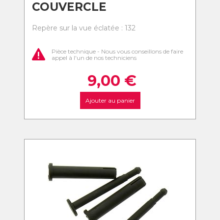
COUVERCLE
Repère sur la vue éclatée : 132
Pièce technique - Nous vous conseillons de faire
appel à l'un de nos techniciens
9,00
€
Ajouter au panier