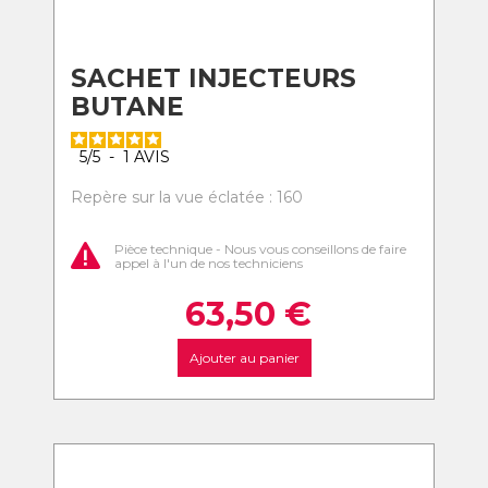
SACHET INJECTEURS
BUTANE
5
/
5
-
1
AVIS
Repère sur la vue éclatée : 160
Pièce technique - Nous vous conseillons de faire
appel à l'un de nos techniciens
63,50
€
Ajouter au panier