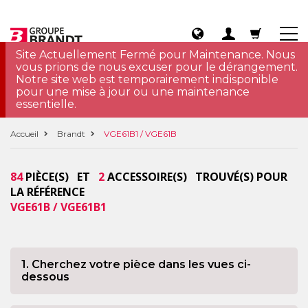
Site Actuellement Fermé pour Maintenance. Nous
vous prions de nous excuser pour le dérangement.
Notre site web est temporairement indisponible
pour une mise à jour ou une maintenance
essentielle.
Accueil
Brandt
VGE61B1 / VGE61B
84
PIÈCE(S) ET
2
ACCESSOIRE(S) TROUVÉ(S) POUR
LA RÉFÉRENCE
VGE61B / VGE61B1
1. Cherchez votre pièce dans les vues ci-
dessous