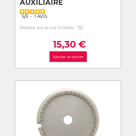
AUXILIAIRE
5
/
5
-
1
AVIS
Repère sur la vue éclatée : 155
15,30
€
Ajouter au panier