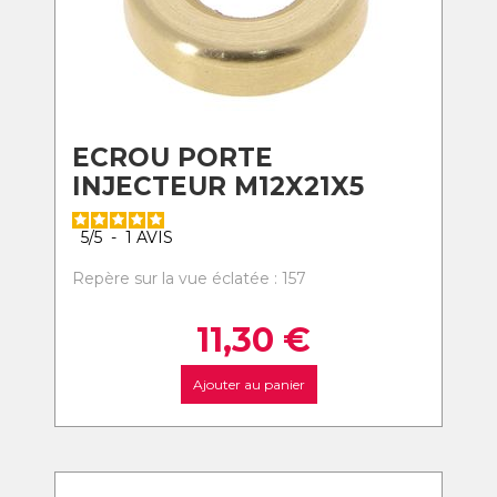
ECROU PORTE
INJECTEUR M12X21X5
5
/
5
-
1
AVIS
Repère sur la vue éclatée : 157
11,30
€
Ajouter au panier