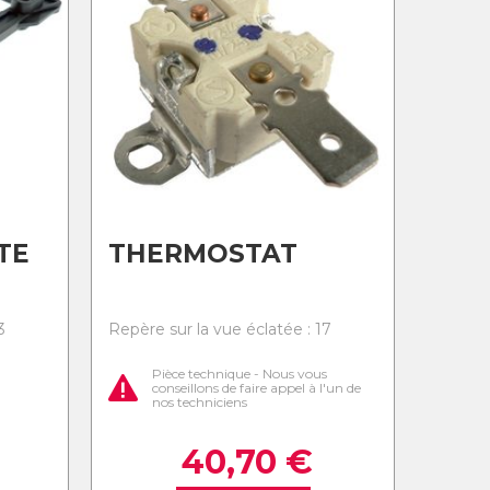
TE
THERMOSTAT
3
Repère sur la vue éclatée : 17
Pièce technique - Nous vous
conseillons de faire appel à l'un de
nos techniciens
40,70
€