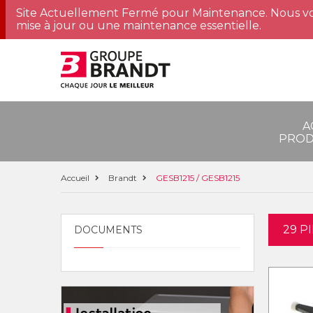
Site Actuellement Fermé pour Maintenance. Nous vo
mise à jour ou une maintenance essentielle.
A
PROD
Accueil
Brandt
GESB1215 / GESB1215
29 P
DOCUMENTS