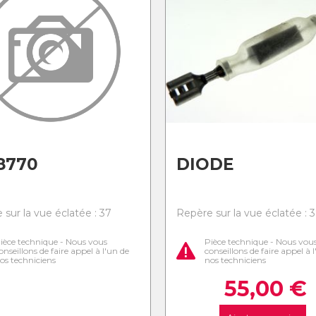
8770
DIODE
 sur la vue éclatée : 37
Repère sur la vue éclatée : 
ièce technique - Nous vous
Pièce technique - Nous vou
onseillons de faire appel à l'un de
conseillons de faire appel à 
os techniciens
nos techniciens
55,00
€