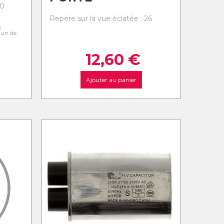
20
Repère sur la vue éclatée : 26
s
l'un de
12,60
€
Ajouter au panier