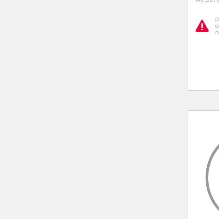
P
c
n