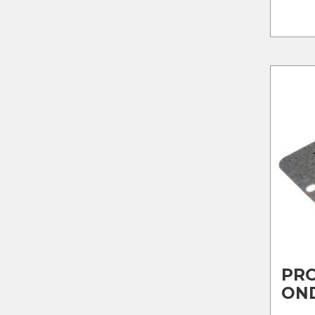
PR
ON