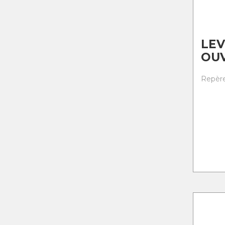
LEV
OU
Repère