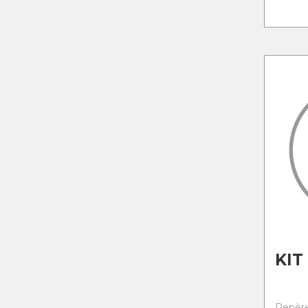
KIT
Repère