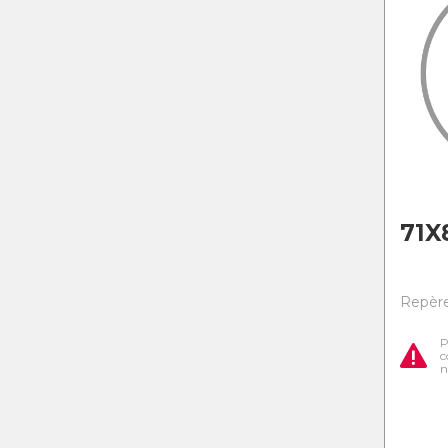
71X
Repère
P
c
n