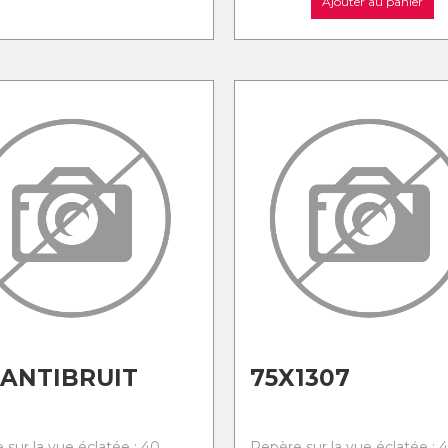
Ajouter au panier
 ANTIBRUIT
75X1307
 sur la vue éclatée : 40
Repère sur la vue éclatée : 4