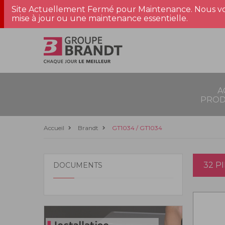
Site Actuellement Fermé pour Maintenance. Nous vo
mise à jour ou une maintenance essentielle.
A
PROD
Accueil
Brandt
GT1034 / GT1034
32 P
DOCUMENTS