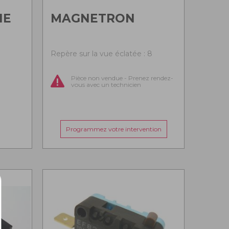
HE
MAGNETRON
Repère sur la vue éclatée : 8
Pièce non vendue - Prenez rendez-
vous avec un technicien
Programmez votre intervention