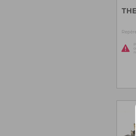
TH
Repère 
P
c
n