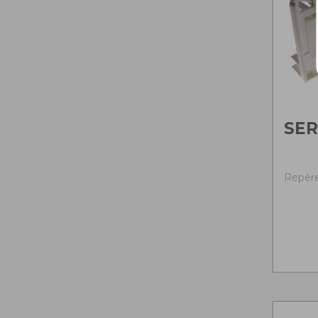
SE
Repère 