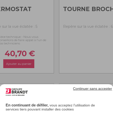
ERMOSTAT
TOURNE BROC
sur la vue éclatée : 5
Repère sur la vue éclatée : 6
ièce technique - Nous vous
onseillons de faire appel à l'un de
os techniciens
40,70
€
Ajouter au panier
Continuer sans accepter
En continuant de défiler,
vous acceptez l'utilisation de
services tiers pouvant installer des cookies