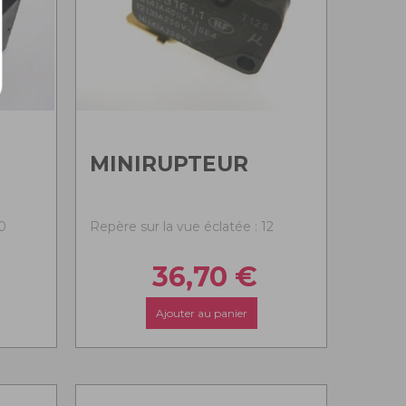
MINIRUPTEUR
0
Repère sur la vue éclatée : 12
36,70
€
Ajouter au panier