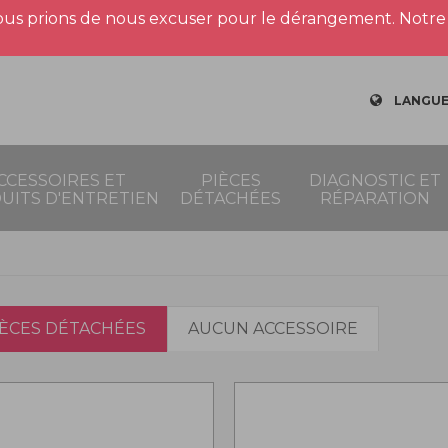
us prions de nous excuser pour le dérangement. Notre 
LANGUE
CCESSOIRES ET
PIÈCES
DIAGNOSTIC ET
UITS D'ENTRETIEN
DÉTACHÉES
RÉPARATION
IÈCES DÉTACHÉES
AUCUN ACCESSOIRE