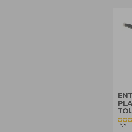
EN
PL
TO
5
/
5
-