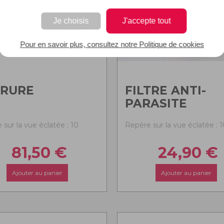
Je choisis
J'accepte tout
Pour en savoir plus, consultez notre Politique de cookies
RRURE
FILTRE ANTI-
PARASITE
sur la vue éclatée : 10
Repère sur la vue éclatée : 1
81,50
€
24,90
€
Ajouter au panier
Ajouter au panier