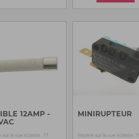
IBLE 12AMP -
MINIRUPTEUR
VAC
sur la vue éclatée : 17
Repère sur la vue éclatée : 1