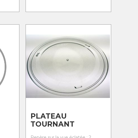
PLATEAU
TOURNANT
Repère sur la vue éclatée : 2