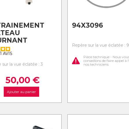
TRAINEMENT
94X3096
ATEAU
URNANT
Repère sur la vue éclatée : 9
1
AVIS
Pièce technique - Nous vou
conseillons de faire appel à 
sur la vue éclatée : 3
nos techniciens
50,00
€
Ajouter au panier