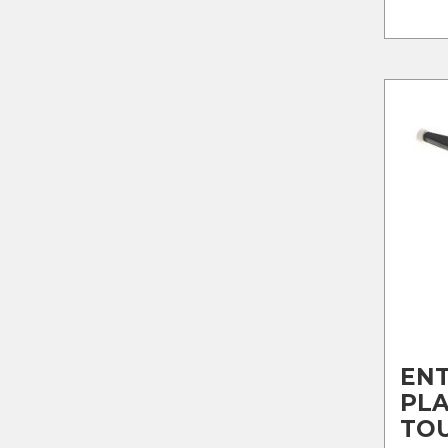
EN
PL
TO