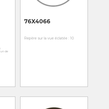
76X4066
Repère sur la vue éclatée : 10
s
l'un de