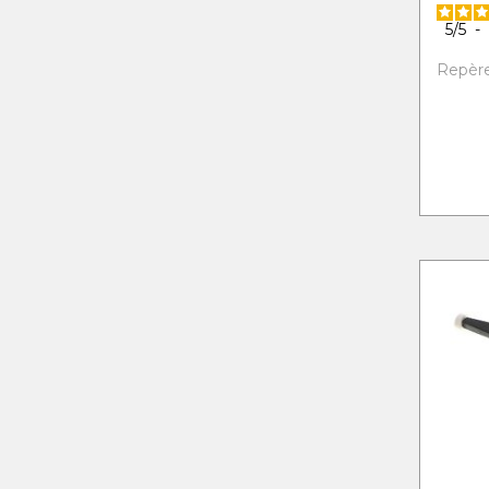
5
/
5
-
Repère