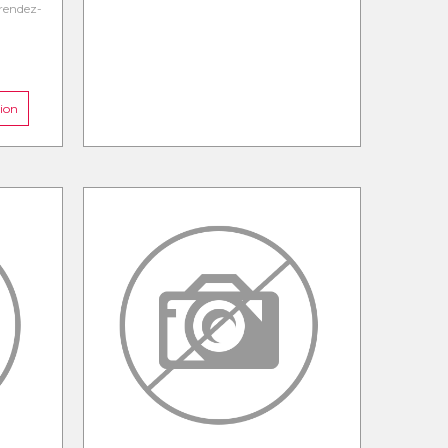
rendez-
ion