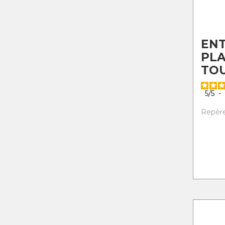
EN
PL
TO
5
/
5
-
Repère 