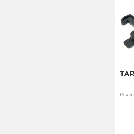
TA
Repère 