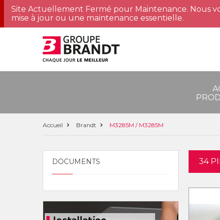
Site Actuellement Fermé pour Maintenance. Nous vo
mise à jour ou une maintenance essentielle.
A
PROD
Accueil
Brandt
M3285M / M3285M
34 P
DOCUMENTS