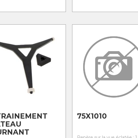
TRAINEMENT
75X1010
ATEAU
URNANT
Repère sur la vue éclatée : 1