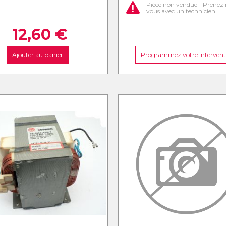
Pièce non vendue - Prenez 
vous avec un technicien
12,60
€
Ajouter au panier
Programmez votre intervent