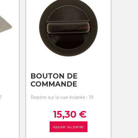
BOUTON DE
COMMANDE
7
Repère sur la vue éclatée : 19
15,30
€
Ajouter au panier