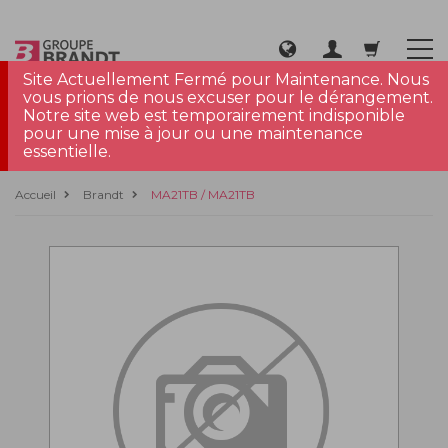
Site Actuellement Fermé pour Maintenance. Nous
vous prions de nous excuser pour le dérangement.
Notre site web est temporairement indisponible
pour une mise à jour ou une maintenance
essentielle.
Accueil
Brandt
MA21TB / MA21TB