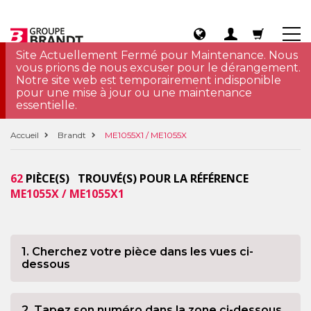
Site Actuellement Fermé pour Maintenance. Nous
vous prions de nous excuser pour le dérangement.
Notre site web est temporairement indisponible
pour une mise à jour ou une maintenance
essentielle.
Accueil
Brandt
ME1055X1 / ME1055X
62
PIÈCE(S) TROUVÉ(S) POUR LA RÉFÉRENCE
ME1055X / ME1055X1
1. Cherchez votre pièce dans les vues ci-
dessous
2. Tapez son numéro dans la zone ci-dessous