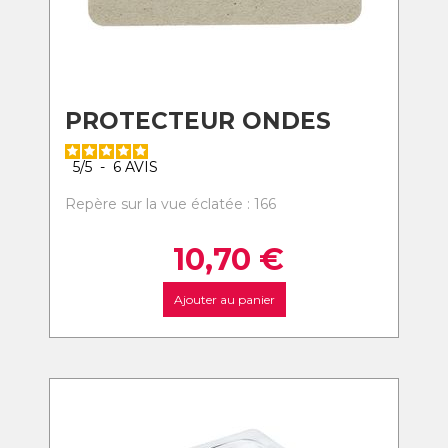
PROTECTEUR ONDES
5
/
5
-
6
AVIS
Repère sur la vue éclatée : 166
10,70
€
Ajouter au panier