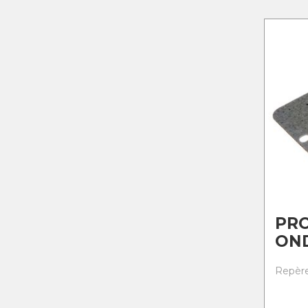
PR
ON
Repère 