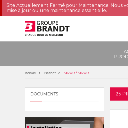
Site Actuellement Fermé pour Maintenance. Nous vo
mise à jour ou une maintenance essentielle.
A
PROD
Accueil
Brandt
MI200 / MI200
25 P
DOCUMENTS