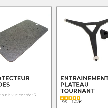
OTECTEUR
ENTRAINEMEN
DES
PLATEAU
TOURNANT
sur la vue éclatée : 3
5
/
5
-
1
AVIS