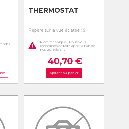
THERMOSTAT
8
Repère sur la vue éclatée : 9
Pièce technique - Nous vous
rendez-
conseillons de faire appel à l'un de
nos techniciens
40,70
€
ion
Ajouter au panier