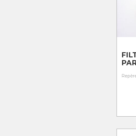
FIL
PAR
Repère 