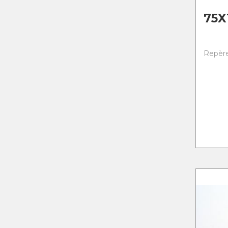
75X
Repère 