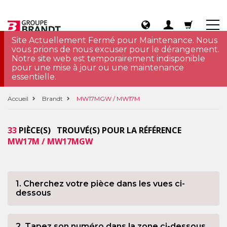
Site Actuellement Fermé pour Maintenance. Nous
vous prions de nous excuser pour le dérangement.
Notre site web est temporairement indisponible
pour une mise à jour ou une maintenance
essentielle.
Accueil
Brandt
MW17MGW / MW17M
33
PIÈCE(S) TROUVÉ(S) POUR LA RÉFÉRENCE
MW17M / MW17MGW
1. Cherchez votre pièce dans les vues ci-
dessous
2. Tapez son numéro dans la zone ci-dessous