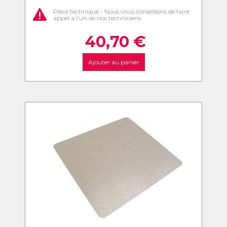
Pièce technique - Nous vous conseillons de faire
appel à l'un de nos techniciens
40,70
€
Ajouter au panier