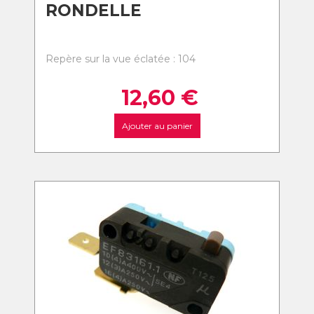
RONDELLE
Repère sur la vue éclatée : 104
12,60
€
Ajouter au panier