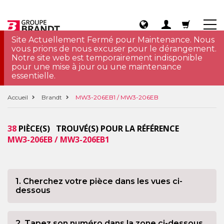
Site Actuellement Fermé pour Maintenance. Nous
vous prions de nous excuser pour le dérangement.
Notre site web est temporairement indisponible
pour une mise à jour ou une maintenance
essentielle.
Accueil
Brandt
MW3-206EB1 / MW3-206EB
38
PIÈCE(S) TROUVÉ(S) POUR LA RÉFÉRENCE
MW3-206EB / MW3-206EB1
1. Cherchez votre pièce dans les vues ci-
dessous
2. Tapez son numéro dans la zone ci-dessous