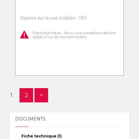
Repère sur la vue éclatée : 190
Pièce technique - Nous vous conseillons de faire
appel à l'un de nos techniciens
1
2
>
DOCUMENTS
Fiche technique (1)