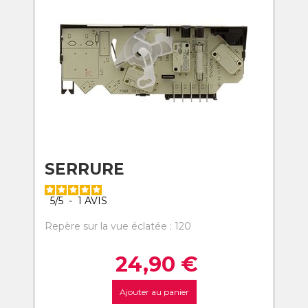
SERRURE
5
/
5
-
1
AVIS
Repère sur la vue éclatée : 120
24,90
€
Ajouter au panier