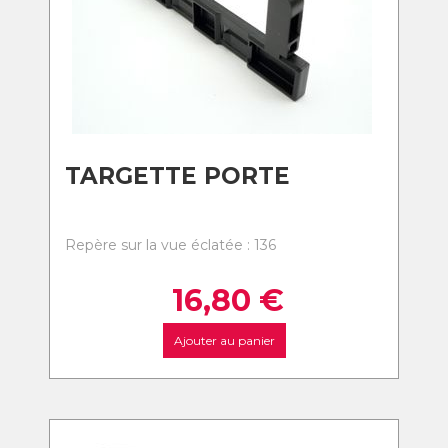
TARGETTE PORTE
Repère sur la vue éclatée : 136
16,80
€
Ajouter au panier