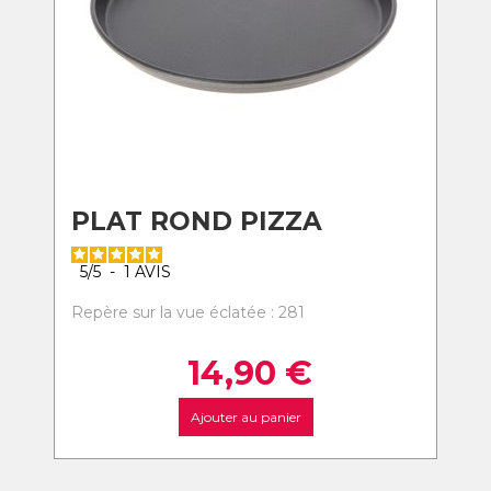
PLAT ROND PIZZA
5
/
5
-
1
AVIS
Repère sur la vue éclatée : 281
14,90
€
Ajouter au panier