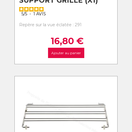
SUPPORT GRILLE (X1)
5
/
5
-
1
AVIS
Repère sur la vue éclatée : 291
16,80
€
Ajouter au panier