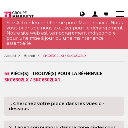
Site Actuellement Fermé pour Maintenance. Nous
vous prions de nous excuser pour le dérangement.
Notre site web est temporairement indisponible
pour une mise à jour ou une maintenance
essentielle.
Accueil
Brandt
SKC6302LX1 / SKC6302LX
63
PIÈCE(S) TROUVÉ(S) POUR LA RÉFÉRENCE
SKC6302LX / SKC6302LX1
1. Cherchez votre pièce dans les vues ci-
dessous
2. Tapez son numéro dans la zone ci-dessous