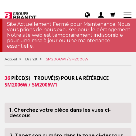
Site Actuellement Fermé pour Maintenance. Nous
vous prions de nous excuser pour le dérangement.
Notre site web est temporairement indisponible
pour une mise à jour ou une maintenance
essentielle.
Accueil
Brandt
SM2006W1 / SM2006W
36
PIÈCE(S) TROUVÉ(S) POUR LA RÉFÉRENCE
SM2006W / SM2006W1
1. Cherchez votre pièce dans les vues ci-
dessous
2. Tapez son numéro dans la zone ci-dessous