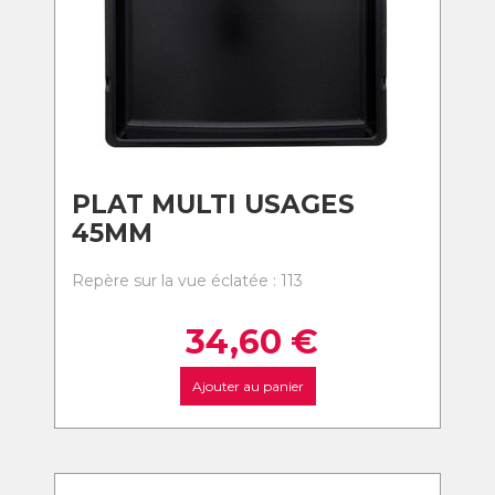
PLAT MULTI USAGES
45MM
Repère sur la vue éclatée : 113
34,60
€
Ajouter au panier