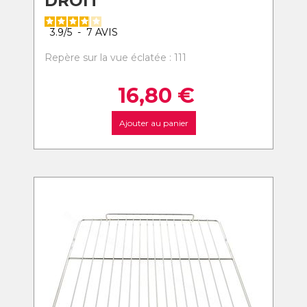
DROIT
3.9
/
5
-
7
AVIS
Repère sur la vue éclatée : 111
16,80
€
Ajouter au panier