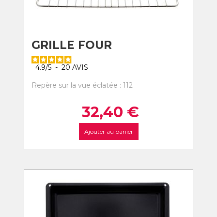
GRILLE FOUR
4.9
/
5
-
20
AVIS
Repère sur la vue éclatée : 112
32,40
€
Ajouter au panier