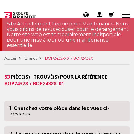
Site Actuellement Fermé pour Maintenance. Nous
vous prions de nous excuser pour le dérangement.
Notre site web est temporairement indisponible
pour une mise à jour ou une maintenance
essentielle.
Accueil
Brandt
BOP2432X-01 / BOP2432X
53
PIÈCE(S) TROUVÉ(S) POUR LA RÉFÉRENCE
BOP2432X / BOP2432X-01
1. Cherchez votre pièce dans les vues ci-
dessous
2. Tapez son numéro dans la zone ci-dessous