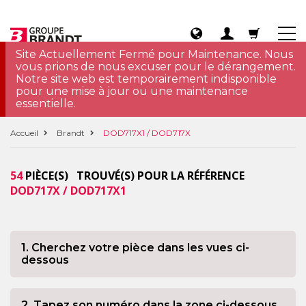
Site Actuellement Fermé pour Maintenance. Nous
vous prions de nous excuser pour le dérangement.
Notre site web est temporairement indisponible
pour une mise à jour ou une maintenance
essentielle.
Accueil
Brandt
DOD717X1 / DOD717X
54
PIÈCE(S) TROUVÉ(S) POUR LA RÉFÉRENCE
DOD717X / DOD717X1
1. Cherchez votre pièce dans les vues ci-
dessous
2. Tapez son numéro dans la zone ci-dessous